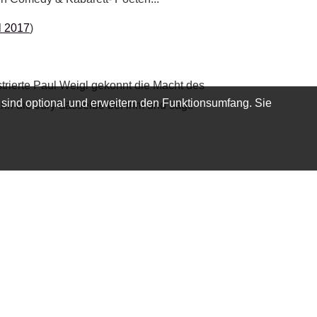
l 2017
)
rierte Paul Weigl gekonnt die Macht des
 sind optional und erweitern den Funktionsumfang. Sie
ann die Jury dasselbe bei ihm und sagt:
Seite teilen: