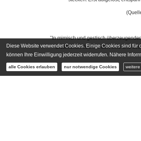
(Quell
"In mimisch und gestisch überzeugenden
Diese Website verwendet Cookies. Einige Cookies sind für d
Erzählens. Als ‚Herr der Anne und des 
können Ihre Einwilligung jederzeit widerrufen. Nähere Inform
alle Cookies erlauben
nur notwendige Cookies
weitere